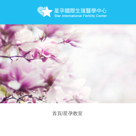
首頁
/
星孕教室