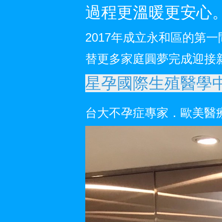
過程更溫暖更安心。
2017年成立永和區的第
替更多家庭圓夢完成迎接
星孕國際生殖醫學中
台大不孕症專家．歐美醫