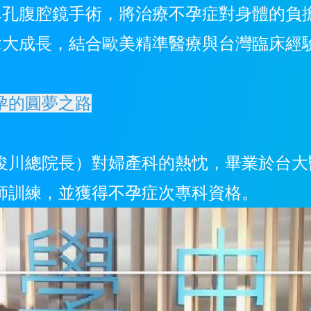
長單孔腹腔鏡手術，將治療不孕症對身體的負
加拿大成長，結合歐美精準醫療與台灣臨床
孕的圓夢之路
俊川總院長）對婦產科的熱忱，畢業於台大
師訓練，並獲得不孕症次專科資格。