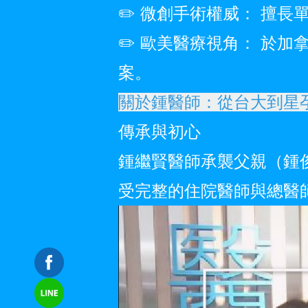
✏️ 微創手術權威： 擅
✏️ 歐美醫療視角： 於
案。
關於鍾醫師：從台大到星
傳承與初心
鍾繼賢醫師承襲父親（鍾
受完整的住院醫師與總醫