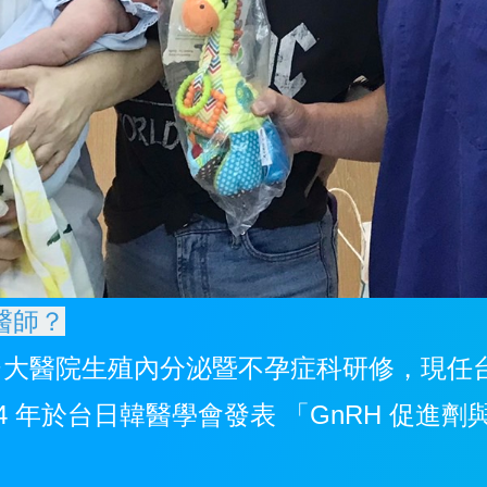
醫師？
 台大醫院生殖內分泌暨不孕症科研修，現
014 年於台日韓醫學會發表 「GnRH 促