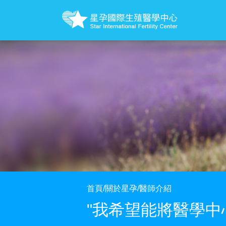
首頁
/
關於星孕
/
醫師介紹
"我希望能將醫學