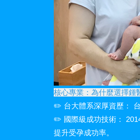
核心專業：為什麼選擇鍾
✏️ 台大體系深厚資歷：
✏️ 國際級成功技術： 2
提升受孕成功率。