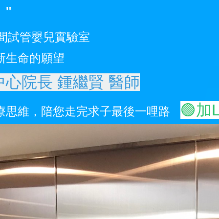
"
一間試管嬰兒實驗室
新生命的願望
心院長 鍾繼賢 醫師
🟢加
療思維，陪您走完求子最後一哩路