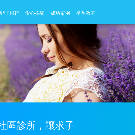
卵子銀行
愛心捐卵
成功案例
星孕教室
社區診所，讓求子