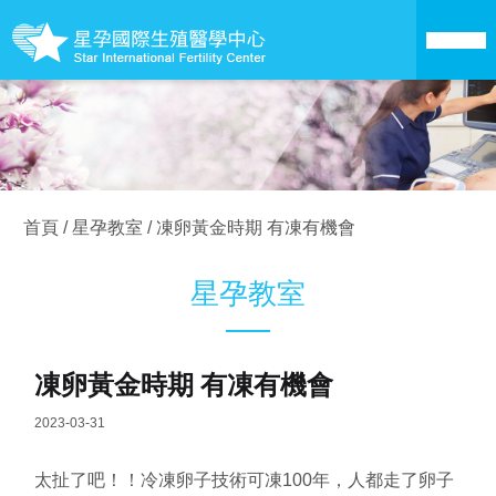
關於星孕
醫療技術
首頁
/
星孕教室
/
凍卵黃金時期 有凍有機會
成為準父母
星孕教室
卵子銀行
凍卵黃金時期 有凍有機會
愛心捐卵
2023-03-31
成功案例
太扯了吧！！冷凍卵子技術可凍100年，人都走了卵子