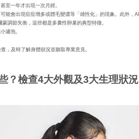
月甚至一年才出現一次月經。
可能會出現痘痘增多或體毛變濃等「雄性化」的現象。此外，A
荷爾蒙調節失衡，這些都是多囊性卵巢的典型特徵。
顆小濾泡。
檢查，及時了解身體狀況並聽取專業意見。
些？檢查4大外觀及3大生理狀況