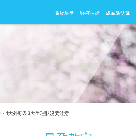
關於星孕
醫療技術
成為準父母
？4大外觀及3大生理狀況要注意