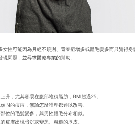
多女性可能因為月經不規則、青春痘增多或體毛變多而只覺得身
發現問題，並尋求醫療專業的幫助。
上升，尤其容易在腹部堆積脂肪，BMI超過25。
現頑固的痘痘，無論怎麼護理都難以改善。
等部位的毛髮變多，與男性體毛分布相似。
位的皮膚出現暗沉或變黑、粗糙的厚皮。