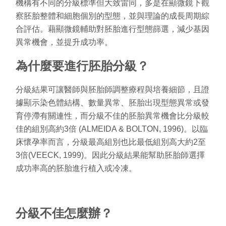
機構有不同的分級標準但大致雷同，多是在顯微鏡下觀
察胚胎整體和細胞個別的型態，並與理論的成長周期綜
合評估。藉顯微鏡輔助對胚胎進行型態篩選，減少基因
異常機會，並提升成功率。
為什麼要進行胚胎分級？
分級結果可讓醫師與胚胎師調整療程與培養細節，且證
據顯示染色體結構、數量異常、胚胎出現型態異常或發
育停滯有關連性，而分級不佳的胚胎異常機會比分級較
佳的組別高約
3
倍
(ALMEIDA & BOLTON, 1996)
。以臨
床懷孕率而言，分級最高組別也比最低組別高大約
2
至
3
倍
(VEECK, 1999)
。因此分級結果能幫助胚胎師選擇
成功率高的胚胎進行植入或冷凍。
分級不佳怎麼辦？