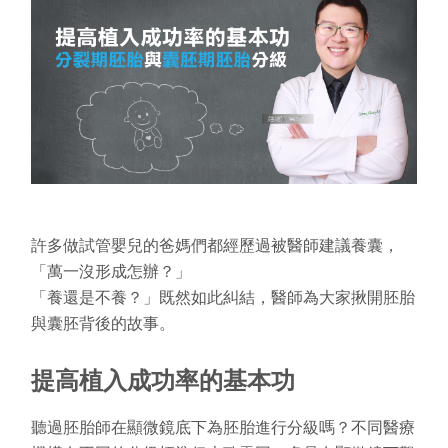
星孕教室
許多做試管嬰兒的爸媽們都經歷過被醫師建議養囊，
「萬一沒形成怎辦？」
「養還是不養？」既然如此糾結，醫師為大家揪開胚胎
與囊胚背後的故事。
提高植入成功率的基本功
聽過胚胎師在顯微鏡底下為胚胎進行分級嗎？不同醫療