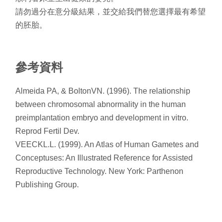
請勿過分在意分級結果，並交給我們替您選擇最有希望
的胚胎。
參考資料
Almeida PA, & BoltonVN. (1996). The relationship
between chromosomal abnormality in the human
preimplantation embryo and development in vitro.
Reprod Fertil Dev.
VEECKL.L. (1999). An Atlas of Human Gametes and
Conceptuses: An Illustrated Reference for Assisted
Reproductive Technology. New York: Parthenon
Publishing Group.