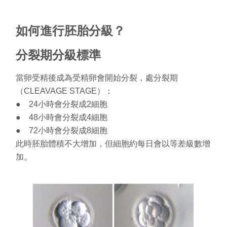
如何進行胚胎分級？
分裂期分級標準
當卵受精後成為受精卵會開始分裂，處分裂期
（
CLEAVAGE STAGE
）：
● 24
小時會分裂成
2
細胞
● 48
小時會分裂成
4
細胞
● 72
小時會分裂成
8
細胞
此時胚胎體積不大增加，但細胞約每日會以等差級數增
加。