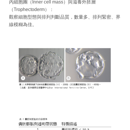
內細胞團（
Inner cell mass
）與滋養外胚層
（
Trophectoderm
）：
觀察細胞型態與排列判斷品質，數量多、排列緊密、界
線模糊為佳。