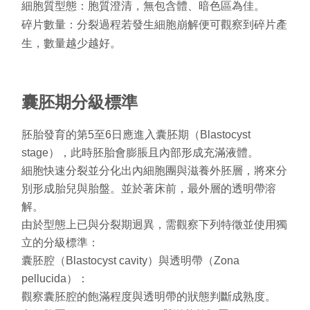
細胞質型態：
胞質澄清，無包含體、暗色區為佳。
碎片數量：
分裂過程若發生細胞崩解便可觀察到碎片產
生，數量越少越好。
囊胚期分級標準
胚胎發育的第
5
至
6
日應進入囊胚期（
Blastocyst
stage
），
此時胚胎會膨脹且內部形成充滿液體。
細胞快速分裂並分化出內細胞團與滋養外胚層，將來分
別形成胎兒與胎盤。並於著床前，最外層的透明帶溶
解。
由於型態上已與分裂期迥異，需觀察下列特徵並使用獨
立的分級標準：
囊胚腔（
Blastocyst cavity
）與透明帶（
Zona
pellucida
）：
觀察囊胚腔的飽滿程度與透明帶的狀態判斷成熟度。