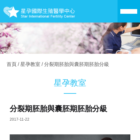
關於星孕
醫療技術
首頁
/
星孕教室
/
分裂期胚胎與囊胚期胚胎分級
成為準父母
星孕教室
卵子銀行
分裂期胚胎與囊胚期胚胎分級
愛心捐卵
2017-11-22
成功案例