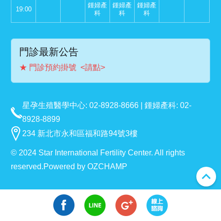
鍾婦產
鍾婦產
鍾婦產
19:00
科
科
科
門診最新公告
★ 門診預約掛號 <請點>
星孕生殖醫學中心: 02-8928-8666 | 鍾婦產科: 02-
8928-8899
234 新北市永和區福和路94號3樓
© 2024 Star International Fertility Center. All rights
reserved.
Powered by
OZCHAMP
expand_less